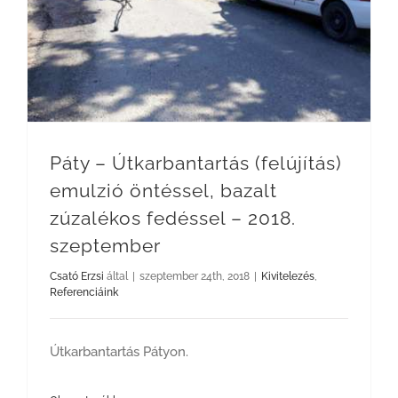
Páty – Útkarbantartás (felújítás)
emulzió öntéssel, bazalt
zúzalékos fedéssel – 2018.
szeptember
Csató Erzsi
által
|
szeptember 24th, 2018
|
Kivitelezés
,
Referenciáink
Útkarbantartás Pátyon.