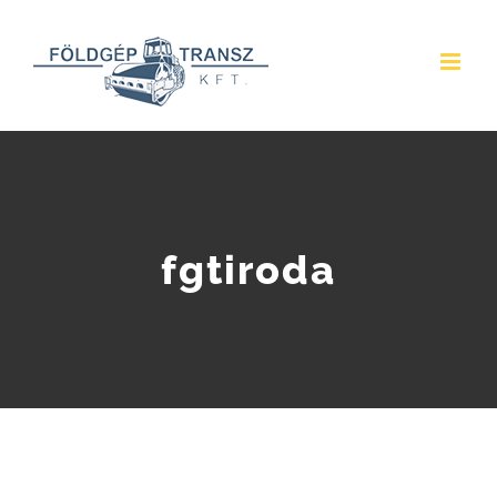
Kihagyás
fgtiroda