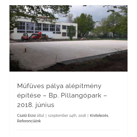
Műfüves pálya alépítmény építése – Bp. Pillangópark – 2018. június
Műfüves pálya alépítmény
építése – Bp. Pillangópark –
2018. június
Csató Erzsi
által
|
szeptember 24th, 2018
|
Kivitelezés
,
Referenciáink