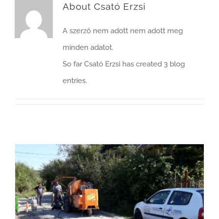
About Csató Erzsi
A szerző nem adott nem adott meg
minden adatot.
So far Csató Erzsi has created 3 blog
entries.
Páty – Útkarbantartás (felújítás) emulzió öntéssel, bazalt zúzalékos fedéssel – 2018. szeptember