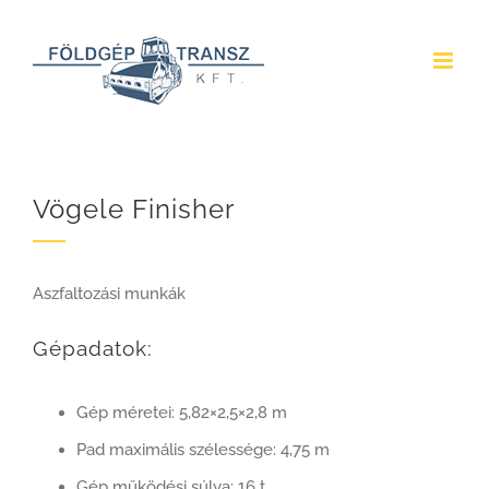
Kihagyás
Vögele Finisher
Aszfaltozási munkák
Gépadatok:
Gép méretei: 5,82×2,5×2,8 m
Pad maximális szélessége: 4,75 m
Gép működési súlya: 16 t