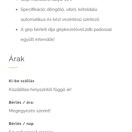
Specifikáció: döngölő, vibró, kétoldalú
automatikus és kézi vezérlésű szintező
A gép bérleti díja gépkezelővel,2db padossal
együtt értendők!
Árak
Ki-be szállás
Kiszállítási helyszíntől függő ár!
Bérlés / óra:
Megegyezés szerint!
Bérlés / nap