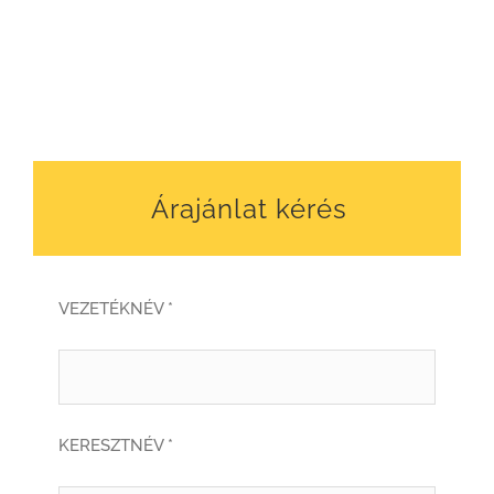
Árajánlat kérés
VEZETÉKNÉV *
KERESZTNÉV *