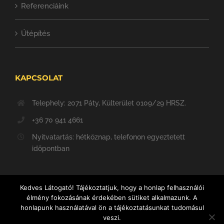
Referenciáink
Útépítés
KAPCSOLAT
Telephely: 2071 Páty, Külterület 0109/29 HRSZ.
+36 70 941 4661
Nyitvatartás: hétköznap, telefonon egyeztetett
időpontban
Kedves Látogató! Tájékoztatjuk, hogy a honlap felhasználói
élmény fokozásának érdekében sütiket alkalmazunk. A
honlapunk használatával ön a tájékoztatásunkat tudomásul
veszi.