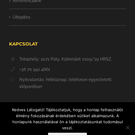
Referenciáink
Útépítés
KAPCSOLAT
Telephely: 2071 Páty, Külterület 0109/29 HRSZ.
+36 70 941 4661
Nyitvatartás: hétköznap, telefonon egyeztetett
időpontban
Kedves Látogató! Tájékoztatjuk, hogy a honlap felhasználói
élmény fokozásának érdekében sütiket alkalmazunk. A
honlapunk használatával ön a tájékoztatásunkat tudomásul
veszi.