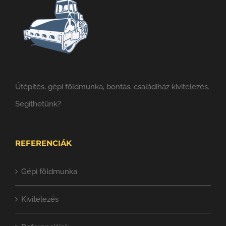
Útépítés, gépi földmunka, bontás, családiház kivitelezés.
Segíthetünk?
REFERENCIÁK
Gépi földmunka
Kivitelezés