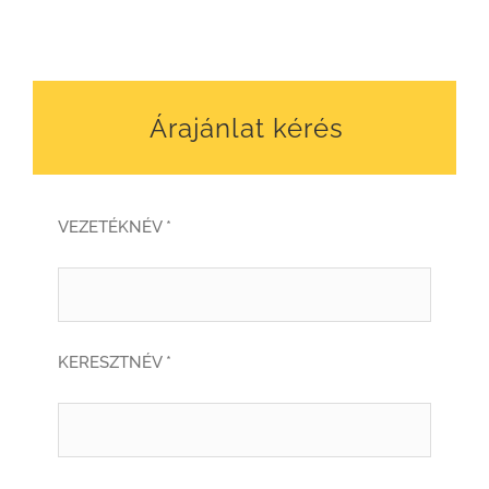
Árajánlat kérés
VEZETÉKNÉV *
KERESZTNÉV *