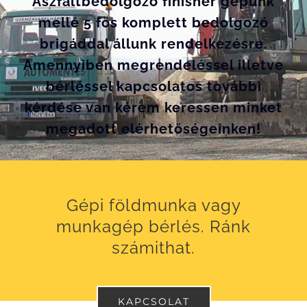
Aszfaltbedolgozó finisher gépünk
mellé 5 fős komplett bedolgozó
brigáddal állunk rendelkezésre.
Amennyiben megrendeléssel illetve
bérléssel kapcsolatos további
kérdése van kérem keressen minket
megadott elérhetőségeinken!
Gépi földmunka vagy
munkagép bérlés. Ránk
számithat.
KAPCSOLAT